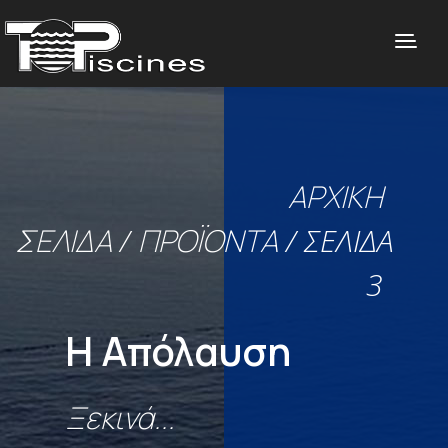
ΑΡΧΙΚΉ
ΣΕΛΊΔΑ
/
ΠΡΟΪΌΝΤΑ
/ ΣΕΛΊΔΑ
3
Η Απόλαυση
Ξεκινά...