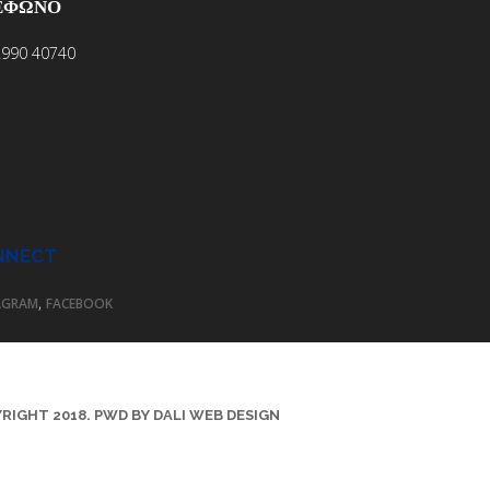
ΕΦΩΝΟ
2990 40740
NNECT
,
AGRAM
FACEBOOK
RIGHT 2018. PWD BY DALI WEB DESIGN