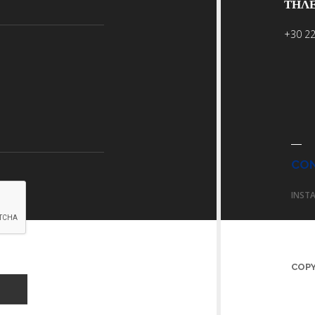
ΤΗΛ
+30 2
CO
INST
COPY