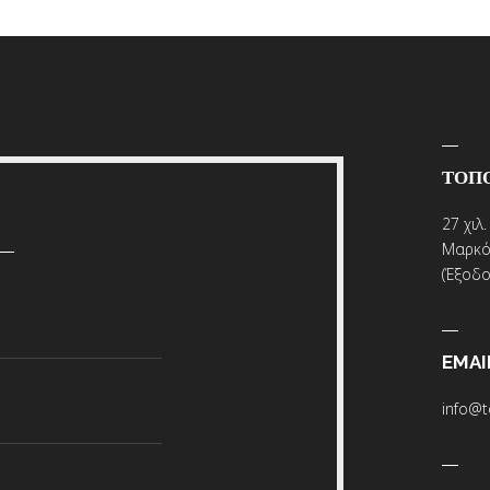
ΤΟΠ
27 χιλ
Μαρκό
(Έξοδο
EMAI
info@t