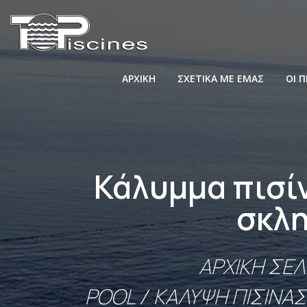
ΑΡΧΙΚΉ
ΣΧΕΤΙΚΆ ΜΕ ΕΜΆΣ
ΟΙ 
Κάλυμμα πισί
σκλ
ΑΡΧΙΚΉ ΣΕΛ
POOL
/
ΚΆΛΥΨΗ ΠΙΣΊΝΑΣ