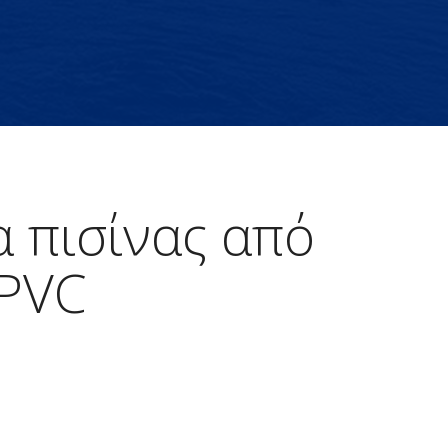
 πισίνας από
 PVC
/
Green Pool
/
Κάλυψη
μα πισίνας από σκληρό