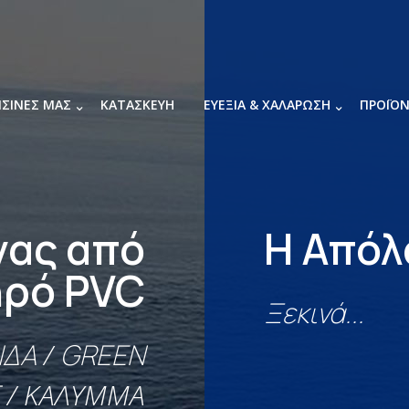
ΠΙΣΙΝΕΣ ΜΑΣ
ΚΑΤΑΣΚΕΥΉ
ΕΥΕΞΊΑ & ΧΑΛΆΡΩΣΗ
ΠΡΟΪΟ
νας από
Η Απόλ
ηρό PVC
Ξεκινά...
ΊΔΑ
/
GREEN
/ ΚΆΛΥΜΜΑ