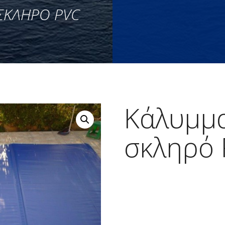
 ΣΚΛΗΡΌ PVC
Κάλυμμα
σκληρό
Αρχική σελίδα
πισίνας
/ Κάλυμ