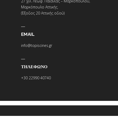
27 χιλ. Λεωφ. Παιανίας – Μαρκοπούλου,
Μαρκόπουλο Αττικής.
(Έξοδος 20 Αττικής οδού)
EMAIL
info@topiscines.gr
ΤΗΛΕΦΩΝΟ
+30 22990 40740
COPYRIGHT 2018. PWD BY DALI
WEB DESIGN